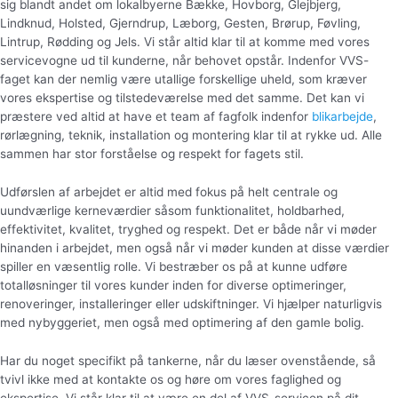
sig blandt andet om lokalbyerne Bække, Hovborg, Glejbjerg,
Lindknud, Holsted, Gjerndrup, Læborg, Gesten, Brørup, Føvling,
Lintrup, Rødding og Jels. Vi står altid klar til at komme med vores
servicevogne ud til kunderne, når behovet opstår. Indenfor VVS-
faget kan der nemlig være utallige forskellige uheld, som kræver
vores ekspertise og tilstedeværelse med det samme. Det kan vi
præstere ved altid at have et team af fagfolk indenfor
blikarbejde
,
rørlægning, teknik, installation og montering klar til at rykke ud. Alle
sammen har stor forståelse og respekt for fagets stil.
Udførslen af arbejdet er altid med fokus på helt centrale og
uundværlige kerneværdier såsom funktionalitet, holdbarhed,
effektivitet, kvalitet, tryghed og respekt. Det er både når vi møder
hinanden i arbejdet, men også når vi møder kunden at disse værdier
spiller en væsentlig rolle. Vi bestræber os på at kunne udføre
totalløsninger til vores kunder inden for diverse optimeringer,
renoveringer, installeringer eller udskiftninger. Vi hjælper naturligvis
med nybyggeriet, men også med optimering af den gamle bolig.
Har du noget specifikt på tankerne, når du læser ovenstående, så
tvivl ikke med at kontakte os og høre om vores faglighed og
ekspertise. Vi står klar til at være en del af VVS-servicen på dit