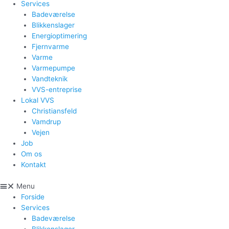
Services
Badeværelse
Blikkenslager
Energioptimering
Fjernvarme
Varme
Varmepumpe
Vandteknik
VVS-entreprise
Lokal VVS
Christiansfeld
Vamdrup
Vejen
Job
Om os
Kontakt
Menu
Forside
Services
Badeværelse
Blikkenslager